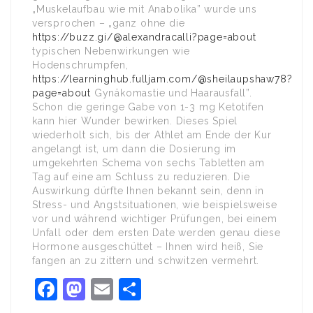
„Muskelaufbau wie mit Anabolika” wurde uns
versprochen – „ganz ohne die
https://buzz.gi/@alexandracalli?page=about
typischen Nebenwirkungen wie
Hodenschrumpfen,
https://learninghub.fulljam.com/@sheilaupshaw78?
page=about
Gynäkomastie und Haarausfall”.
Schon die geringe Gabe von 1-3 mg Ketotifen
kann hier Wunder bewirken. Dieses Spiel
wiederholt sich, bis der Athlet am Ende der Kur
angelangt ist, um dann die Dosierung im
umgekehrten Schema von sechs Tabletten am
Tag auf eine am Schluss zu reduzieren. Die
Auswirkung dürfte Ihnen bekannt sein, denn in
Stress- und Angstsituationen, wie beispielsweise
vor und während wichtiger Prüfungen, bei einem
Unfall oder dem ersten Date werden genau diese
Hormone ausgeschüttet – Ihnen wird heiß, Sie
fangen an zu zittern und schwitzen vermehrt.
Facebook
Mastodon
Email
Share