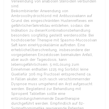
Verwendung von anabolen Steroiden verbunden
sind.
Beikombinierter Anwendung von
Ambroxolhydrochlorid mit Antitussivakann auf
Grund des eingeschränkten Hustenreflexes ein
gefährlicherSekretstau entstehen, sodass die
Indikation zu dieserKombinationsbehandlung
besonders sorgfältig gestellt werdensollte. Bei
hochdosierter Therapie mit Spasmo-Mucosolvan
Saft kann eineHypokaliämie auftreten. Eine
erheblicheÜberschreitung, insbesondere der
vorgegebenen Einzeldosen beimakuten Anfall,
aber auch der Tagesdosis, kann
lebensgefährlichsein. 5 mlLösung zum
Einnehmen enthalten 1225 mg Sorbitol (eine
Quellefür 306 mg Fructose) entsprechend ca.
In Fällen akuter, sich rasch verschlimmernder
Dyspnoe muss umgehend ein Arzt aufgesucht
werden. Begleitend zur Behandlung mit
Spiropent Tabletten sollte eine
entzündungshemmende Dauertherapie
durchgeführt werden. Empfindlich auf ß2-
Sympathomimetika reagierende Patienten