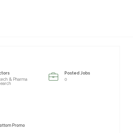
ctors
Posted Jobs
tech & Pharma
0
earch