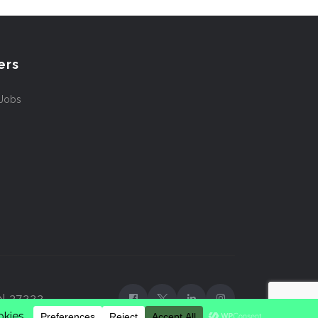
ers
 Jobs
TN 37222