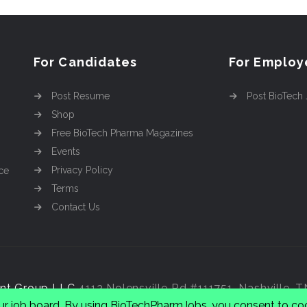
For Candidates
For Employ
Post Resume
Post BioTech
Shop
Free BioTech Pharma Magazines
Events
Privacy Policy
ce
Terms
Contact Us
nt Group LLC
4112 Nolensville Rd #111751, Nashville, 