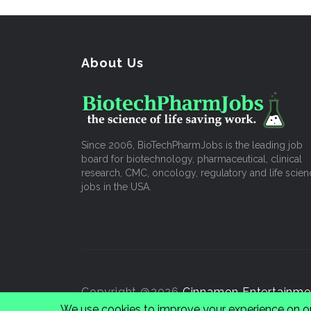
About Us
Since 2006, BioTechPharmJobs is the leading job
board for biotechnology, pharmaceutical, clinical
research, CMC, oncology, regulatory and life scien
jobs in the USA.
Copyright @2026
Cinnamon Entertainme