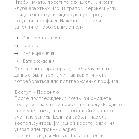
Чтобы начать, посетите официальный сайт
клуба азартных игр. В правом верхнем углу
найдите кнопку, инициирующую процесс
создания профиля. Нажмите на нее и
заполните необходимые поля:
Электронная почта.
Пароль.
Имя и фамилия.
Дата рождения.
Обязательно проверьте, чтобы указанные
данные были верными, так как они могут
потребоваться для подтверждения профиля.
Доступ к Профилю
После подтверждения почты вы сможете
вернуться на сайт и перейти к входу. Введите
свои учетные данные, чтобы войти в свою
учетную запись. Если вы забыли пароль,
воспользуйтесь функцией восстановления,
указав электронный адрес.
Привилегии для Новых Пользователей