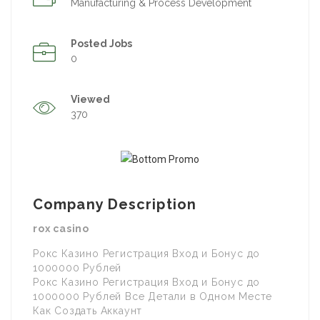
Manufacturing & Process Development
Posted Jobs
0
Viewed
370
Company Description
rox casino
Рокс Казино Регистрация Вход и Бонус до
1000000 Рублей
Рокс Казино Регистрация Вход и Бонус до
1000000 Рублей Все Детали в Одном Месте
Как Создать Аккаунт