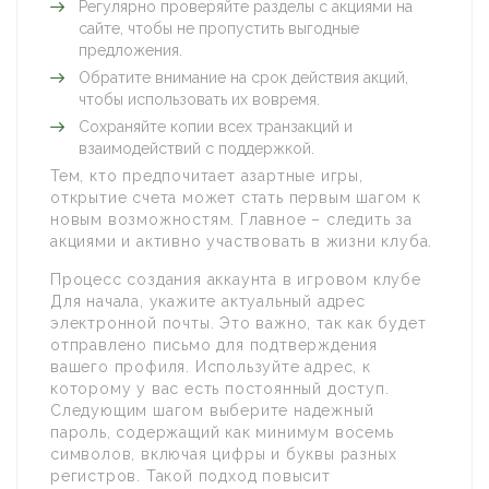
Регулярно проверяйте разделы с акциями на
сайте, чтобы не пропустить выгодные
предложения.
Обратите внимание на срок действия акций,
чтобы использовать их вовремя.
Сохраняйте копии всех транзакций и
взаимодействий с поддержкой.
Тем, кто предпочитает азартные игры,
открытие счета может стать первым шагом к
новым возможностям. Главное – следить за
акциями и активно участвовать в жизни клуба.
Процесс создания аккаунта в игровом клубе
Для начала, укажите актуальный адрес
электронной почты. Это важно, так как будет
отправлено письмо для подтверждения
вашего профиля. Используйте адрес, к
которому у вас есть постоянный доступ.
Следующим шагом выберите надежный
пароль, содержащий как минимум восемь
символов, включая цифры и буквы разных
регистров. Такой подход повысит