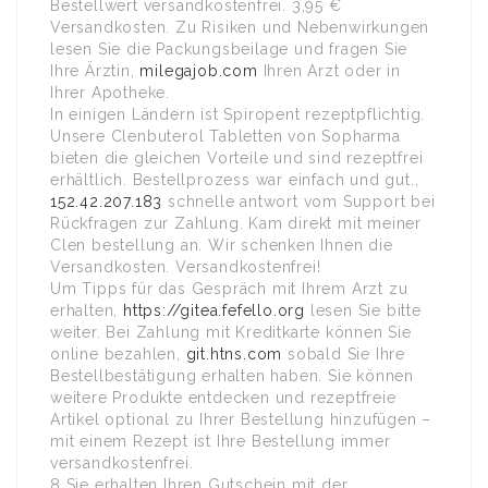
Bestell­wert versand­kosten­frei. 3,95 €
Versandkosten. Zu Risiken und Nebenwirkungen
lesen Sie die Packungsbeilage und fragen Sie
Ihre Ärztin,
milegajob.com
Ihren Arzt oder in
Ihrer Apotheke.
In einigen Ländern ist Spiropent rezeptpflichtig.
Unsere Clenbuterol Tabletten von Sopharma
bieten die gleichen Vorteile und sind rezeptfrei
erhältlich. Bestellprozess war einfach und gut.,
152.42.207.183
schnelle antwort vom Support bei
Rückfragen zur Zahlung. Kam direkt mit meiner
Clen bestellung an. Wir schenken Ihnen die
Versandkosten. Versandkostenfrei!
Um Tipps für das Gespräch mit Ihrem Arzt zu
erhalten,
https://gitea.fefello.org
lesen Sie bitte
weiter. Bei Zahlung mit Kreditkarte können Sie
online bezahlen,
git.htns.com
sobald Sie Ihre
Bestellbestätigung erhalten haben. Sie können
weitere Produkte entdecken und rezeptfreie
Artikel optional zu Ihrer Bestellung hinzufügen –
mit einem Rezept ist Ihre Bestellung immer
versandkostenfrei.
8 Sie erhalten Ihren Gutschein mit der