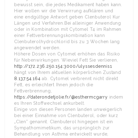
bewusst sein, die jedes Medikament haben kann.
Hier wollen wir die Verwirrung aufklären und
eine endgültige Antwort geben Clenbuterol Kur
Längen und Verfahren.Bei alleiniger Anwendung
oder in Kombination mit Cytomel T4 im Rahmen
einer Fettverbrennungskombination kann
Clenbuterolhydrochlorid bis zu 3 Wochen lang
angewendet werden.
Höhere Dosen von Cytomel erhöhen das Risiko
für Nebenwirkungen. Wieviel Fett Sie verlieren,
http://172.236.250.154:3000/ulyssesdennis1
hängt von Ihrem aktuellen körperlichen Zustand
8.137.54.164
ab. Cytomel verbrennt nicht direkt
Fett, es erleichtert Ihnen jedoch die
Fettverbrennung,
https://daterondetjolie.fr/@esthermcgarry
indem
es Ihren Stoffwechsel ankurbelt.
Einige von diesen Personen landen unweigerlich
bei einer Einnahme von Clenbuterol, oder kurz
„Clen” genannt. Clenbuterol hingegen ist ein
Sympathomimetikum, das ursprünglich zur
Behandlung von Asthma entwickelt wurde,