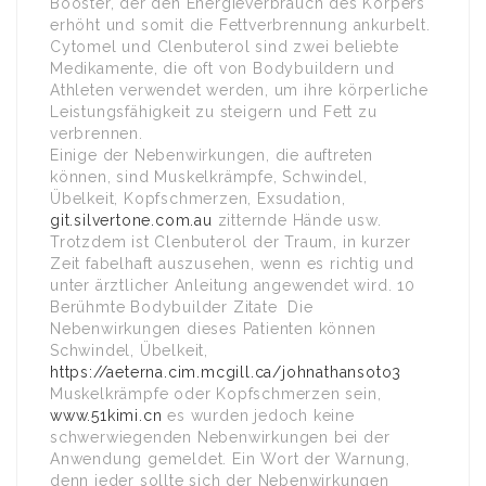
Booster, der den Energieverbrauch des Körpers
erhöht und somit die Fettverbrennung ankurbelt.
Cytomel und Clenbuterol sind zwei beliebte
Medikamente, die oft von Bodybuildern und
Athleten verwendet werden, um ihre körperliche
Leistungsfähigkeit zu steigern und Fett zu
verbrennen.
Einige der Nebenwirkungen, die auftreten
können, sind Muskelkrämpfe, Schwindel,
Übelkeit, Kopfschmerzen, Exsudation,
git.silvertone.com.au
zitternde Hände usw.
Trotzdem ist Clenbuterol der Traum, in kurzer
Zeit fabelhaft auszusehen, wenn es richtig und
unter ärztlicher Anleitung angewendet wird. 10
Berühmte Bodybuilder Zitate Die
Nebenwirkungen dieses Patienten können
Schwindel, Übelkeit,
https://aeterna.cim.mcgill.ca/johnathansoto3
Muskelkrämpfe oder Kopfschmerzen sein,
www.51kimi.cn
es wurden jedoch keine
schwerwiegenden Nebenwirkungen bei der
Anwendung gemeldet. Ein Wort der Warnung,
denn jeder sollte sich der Nebenwirkungen