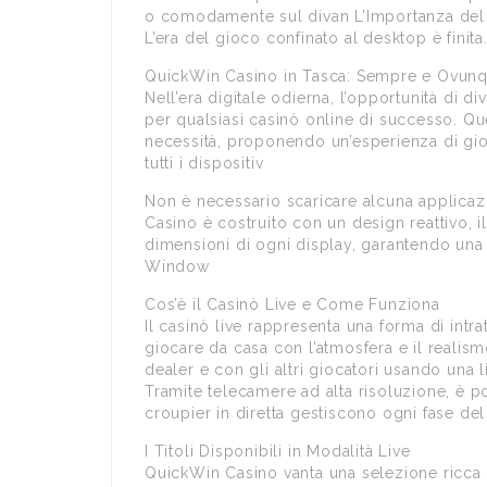
o comodamente sul divan L’Importanza de
L’era del gioco confinato al desktop è finita
QuickWin Casino in Tasca: Sempre e Ovun
Nell’era digitale odierna, l’opportunità di d
per qualsiasi casinò online di successo. Qu
necessità, proponendo un’esperienza di gio
tutti i dispositiv
Non è necessario scaricare alcuna applicaz
Casino è costruito con un design reattivo, i
dimensioni di ogni display, garantendo una 
Window
Cos’è il Casinò Live e Come Funziona
Il casinò live rappresenta una forma di int
giocare da casa con l’atmosfera e il realism
dealer e con gli altri giocatori usando una l
Tramite telecamere ad alta risoluzione, è po
croupier in diretta gestiscono ogni fase del
I Titoli Disponibili in Modalità Live
QuickWin Casino vanta una selezione ricca e