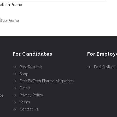
For Candidates
For Employ
Post Resume
Post BioTech
Shop
Free BioTech Pharma Magazines
Events
Privacy Policy
ce
Terms
Contact Us