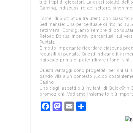
tutti i tipi di giocatori. La quasi totalità de
Gaming, indiscussi re del settore, sinonimo d
Tornei di Slot: Sfide tra utenti con classific
Settimanale: Una percentuale di ritorno sul
settimana. Consigliamo sempre di consultar
Reload Bonus: Incentivi percentuali sui versa
Puntata
È molto importante ricordare ciascuna promo
requisiti di puntata. Questi indicano il num
rigiocato prima di poter ritirare i fondi vinti.
Questi vantaggi sono progettati per chi si isc
dando vita a un contesto ludico costantem
Casino
Uno degli aspetti più invitanti di QuickWin 
promozioni. Vediamo insieme le più importa
Facebook
Mastodon
Email
Share