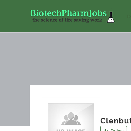
H
Clenbu