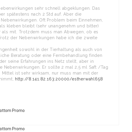
Nebenwirkungen sehr schnell abgeklungen. Das
er spätestens nach 2 Std auf. Aber die
le Nebenwirkungen. Oft Problem beim Einnehmen,
als kleben bleibt (sehr unangenehm und bitter)
er als mit. Trotzdem muss man Abwegen, ob es
 Trotz der Nebenwirkungen habe ich die zweite
ngenheit sowohl in der Tierhaltung als auch von
ztliche Beratung oder eine Fernbehandlung finden
 der seine Erfahrungen ins Netz stellt, aber in
die Nebenwirkungen. Er sollte 2 mal 2,5 ml Saft /Tag
Mittel ist sehr wirksam, nur muss man mit der
 nimmt,
http://8.141.82.163:20000/estherwahl658