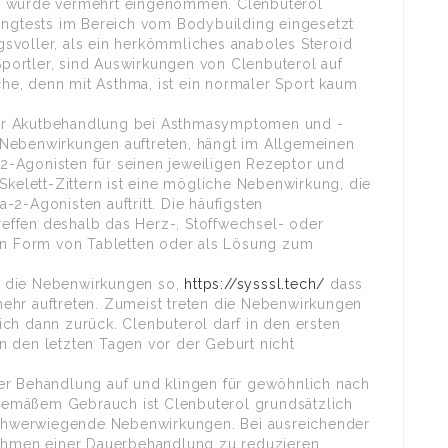
d wurde vermehrt eingenommen. Clenbuterol
pingtests im Bereich vom Bodybuilding eingesetzt
svoller, als ein herkömmliches anaboles Steroid
ortler, sind Auswirkungen von Clenbuterol auf
e, denn mit Asthma, ist ein normaler Sport kaum
ur Akutbehandlung bei Asthmasymptomen und -
 Nebenwirkungen auftreten, hängt im Allgemeinen
a-2-Agonisten für seinen jeweiligen Rezeptor und
elett-Zittern ist eine mögliche Nebenwirkung, die
2-Agonisten auftritt. Die häufigsten
effen deshalb das Herz-, Stoffwechsel- oder
 in Form von Tabletten oder als Lösung zum
n die Nebenwirkungen so,
https://sysssl.tech/
dass
ehr auftreten. Zumeist treten die Nebenwirkungen
ch dann zurück. Clenbuterol darf in den ersten
n den letzten Tagen vor der Geburt nicht
er Behandlung auf und klingen für gewöhnlich nach
emäßem Gebrauch ist Clenbuterol grundsätzlich
 schwerwiegende Nebenwirkungen. Bei ausreichender
Rahmen einer Dauerbehandlung zu reduzieren.