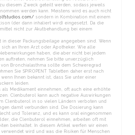
zu diesem Zweck geteilt werden, sodass jeweils
enommen werden kann. Meistens wird es auch nicht
wolfstudios.com/
sondern in Kombination mit einem
n (der dann inhaliert wird) eingesetzt. Da die
eimittel nicht zur Akutbehandlung bei einem
cht in dieser Packungsbeilage angegeben sind. Wenn
ich an Ihren Arzt oder Apotheker. Wie alle
 Nebenwirkungen haben, die aber nicht bei jedem
 auftreten, nehmen Sie bitte unverzüglich
ng von Bronchialasthma sollte dem Schweregrad
nehmen Sie SPIROPENT Tabletten daher erst nach
wenn Ihnen bekannt ist, dass Sie unter einer
ckern leiden.
s als Medikament einnehmen, oft auch eine erhöhte
zen. Clenbuterol kann auch negative Auswirkungen
um Clenbuterol in so vielen Ländern verboten und
kungen damit verbunden sind. Die Dosierung kann
hlecht und Toleranz, und es kann oral eingenommen
lder, die Clenbuterol einnehmen, arbeiten oft mit
en beinhaltet. In diesem Artikel werfen wir einen
es verwendet wird und was die Risiken für Menschen