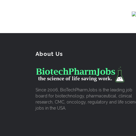
About Us
Since 2006, BioTechPharmJobs is the leading job
board for biotechnology, pharmaceutical, clinical
research, CMC, oncology, regulatory and life scien
jobs in the USA.