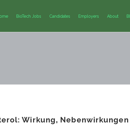
ome
BioTech Jobs
Candidates
Employers
About
B
terol: Wirkung, Nebenwirkungen