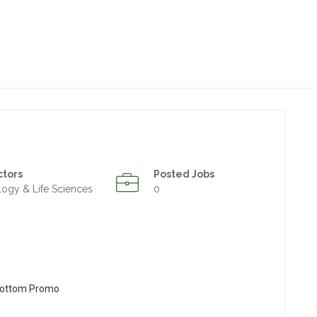
ctors
Posted Jobs
logy & Life Sciences
0