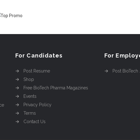
For Candidates
For Employ
Post Resume
Post BioTech
Shop
Free BioTech Pharma Magazines
Events
Privacy Policy
ce
Terms
Contact Us