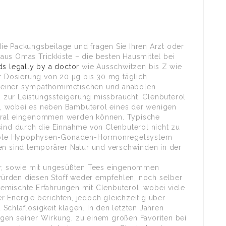
ie Packungsbeilage und fragen Sie Ihren Arzt oder
aus Omas Trickkiste – die besten Hausmittel bei
ds legally by a doctor
wie Ausschwitzen bis Z wie
er Dosierung von 20 µg bis 30 mg täglich
seiner sympathomimetischen und anabolen
zur Leistungssteigerung missbraucht. Clenbuterol
, wobei es neben Bambuterol eines der wenigen
 oral eingenommen werden können. Typische
nd durch die Einnahme von Clenbuterol nicht zu
ensible Hypophysen-Gonaden-Hormonregelsystem
en sind temporärer Natur und verschwinden in der
ser, sowie mit ungesüßten Tees eingenommen
ürden diesen Stoff weder empfehlen, noch selber
emischte Erfahrungen mit Clenbuterol, wobei viele
 Energie berichten, jedoch gleichzeitig über
Schlaflosigkeit klagen. In den letzten Jahren
gen seiner Wirkung, zu einem großen Favoriten bei