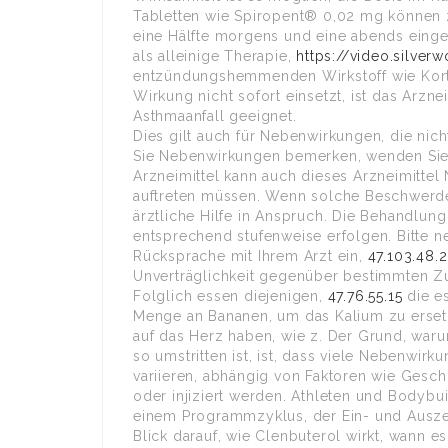
Tabletten wie Spiropent® 0,02 mg können 
eine Hälfte morgens und eine abends eing
als alleinige Therapie,
https://video.silver
entzündungshemmenden Wirkstoff wie Kortiso
Wirkung nicht sofort einsetzt, ist das Arzn
Asthmaanfall geeignet.
Dies gilt auch für Nebenwirkungen, die ni
Sie Nebenwirkungen bemerken, wenden Sie s
Arzneimittel kann auch dieses Arzneimittel
auftreten müssen. Wenn solche Beschwerden
ärztliche Hilfe in Anspruch. Die Behandlu
entsprechend stufenweise erfolgen. Bitte 
Rücksprache mit Ihrem Arzt ein,
47.103.48.2
Unverträglichkeit gegenüber bestimmten Zu
Folglich essen diejenigen,
47.76.55.15
die e
Menge an Bananen, um das Kalium zu erset
auf das Herz haben, wie z. Der Grund, war
so umstritten ist, ist, dass viele Nebenwir
variieren, abhängig von Faktoren wie Gesc
oder injiziert werden. Athleten und Bodybui
einem Programmzyklus, der Ein- und Auszeit
Blick darauf, wie Clenbuterol wirkt, wann 