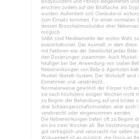
Bodybuildern und Fitness-Begeisterten un
erschien zudem auf der Bildfläche, als Do
wurden. Außerdem soll Clenbuterol wirkung
zum Einsatz kommen. Für einen normalen Sp
dessen Bronchialmuskulatur eher Nebensach
möglich.
SABA sind Medikamente der ersten Wahl z
exazerbationen. Das Ausmaß, in dem diese
mit Faktoren wie der Selektivität jedes Bet
den Dosierungen zusammen. Auch Muskel-Sk
häufiger bei der Anwendung von oralen Beta-
Nebenwirkungen von Beta-2-Agonisten betr
Muskel-Skelett-System. Der Wirkstoff wird
Einnehmen oral verabreicht.
Normalerweise gewöhnt der Körper sich a
sie nach höchstens einigen Wochen nicht m
zu Beginn der Behandlung auf und bilden si
drei Schwangerschaftsmonaten, aber auch i
verabreicht oder eingenommen werden.
Die Nebenwirkungen treten oft zu Beginn d
ein bis zwei Wochen ab. Bei bestimmungsg
gut verträglich und verursacht nur selten
Wirksamkeit ist es möglich, die Dosis im 