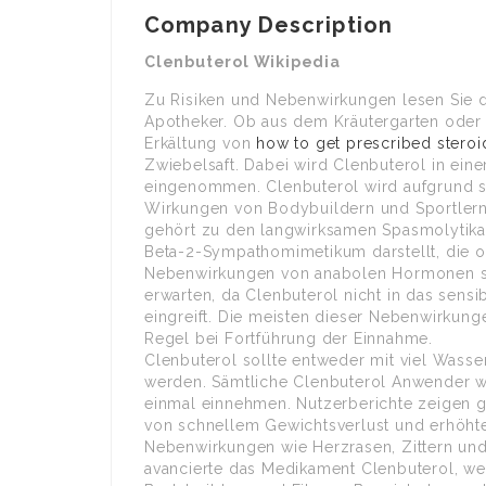
Company Description
Clenbuterol Wikipedia
Zu Risiken und Nebenwirkungen lesen Sie d
Apotheker. Ob aus dem Kräutergarten oder 
Erkältung von
how to get prescribed steroi
Zwiebelsaft. Dabei wird Clenbuterol in ein
eingenommen. Clenbuterol wird aufgrund 
Wirkungen von Bodybuildern und Sportlern 
gehört zu den langwirksamen Spasmolytika
Beta-2-Sympathomimetikum darstellt, die
Nebenwirkungen von anabolen Hormonen si
erwarten, da Clenbuterol nicht in das s
eingreift. Die meisten dieser Nebenwirkung
Regel bei Fortführung der Einnahme.
Clenbuterol sollte entweder mit viel Was
werden. Sämtliche Clenbuterol Anwender w
einmal einnehmen. Nutzerberichte zeigen g
von schnellem Gewichtsverlust und erhöhter
Nebenwirkungen wie Herzrasen, Zittern und 
avancierte das Medikament Clenbuterol, we