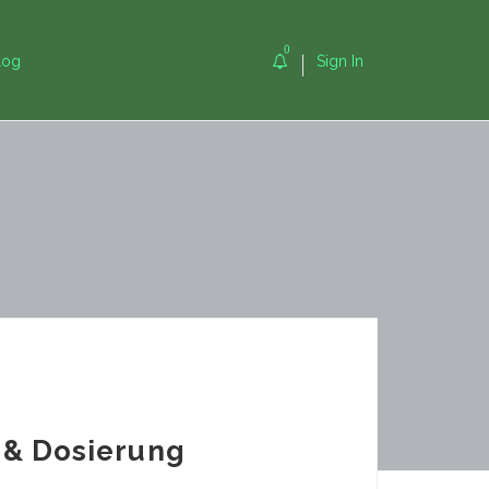
0
log
Sign In
 & Dosierung