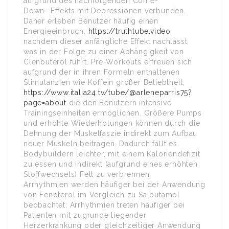
aufgrund des nachfolgenden Come-
Down- Effekts mit Depressionen verbunden.
Daher erleben Benutzer häufig einen
Energieeinbruch,
https://truthtube.video
nachdem dieser anfängliche Effekt nachlässt,
was in der Folge zu einer Abhängigkeit von
Clenbuterol führt. Pre-Workouts erfreuen sich
aufgrund der in ihren Formeln enthaltenen
Stimulanzien wie Koffein großer Beliebtheit,
https://www.italia24.tv/tube/@arleneparris75?
page=about
die den Benutzern intensive
Trainingseinheiten ermöglichen. Größere Pumps
und erhöhte Wiederholungen können durch die
Dehnung der Muskelfaszie indirekt zum Aufbau
neuer Muskeln beitragen. Dadurch fällt es
Bodybuildern leichter, mit einem Kaloriendefizit
zu essen und indirekt (aufgrund eines erhöhten
Stoffwechsels) Fett zu verbrennen.
Arrhythmien werden häufiger bei der Anwendung
von Fenoterol im Vergleich zu Salbutamol
beobachtet; Arrhythmien treten häufiger bei
Patienten mit zugrunde liegender
Herzerkrankung oder gleichzeitiger Anwendung