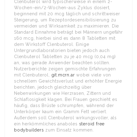
Clenbuterol wird typischerweise in einem 2-
Wochen-ein/2-Wochen-aus Zyklus dosiert,
beginnend mit 20 mcg täglich und schrittweiser
Steigerung, um Rezeptordesensibilisierung zu
vermeiden und Wirksamkeit zu maximieren. Die
Standard Einnahme beträgt bei Männern ungefähr
160 mcg, hierbei sind es dann 8 Tabletten mit
dem Wirkstoff Clenbuterol. Einige
Untergrundlaboratorien bieten jedoch auch
Clenbuterol Tabletten zu je 40 mcg (0,04 mg)
an, was gerade Anwender beachten sollten.
Nutzerberichte zeigen gemischte Erfahrungen
mit Clenbuterol,
git.mcrn.ar
wobei viele von
schnellem Gewichtsverlust und erhöhter Energie
berichten, jedoch gleichzeitig über
Nebenwirkungen wie Herzrasen, Zittern und
Schlaflosigkeit klagen. Bei Frauen geschieht es
häufig, dass Brüste schrumpfen, während der
Unterkörper kaum ein Gramm Fett verliert.
Außerdem soll Clenbuterol wirkungsvoller, als
ein herkömmliches anaboles
steroid free
bodybuilders
zum Einsatz kommen.