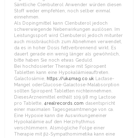
Sämtliche Clenbuterol Anwender würden diesen
Stoff weder empfehlen, noch selber einmal
einnehmen.
Als Dopingmittel kann Clenbuterol jedoch
schwerwiegende Nebenwirkungen auslösen. Im
Leistungssport wird Clenbuterol jedoch mitunter
auch missbräuchlich zum Abnehmen verwendet,
da es in hoher Dosis fettverbrennend wirkt. Es
dauert gerade ein wenig länger als gewöhnlich,
bitte haben Sie noch etwas Geduld.
Bei hochdosierter Therapie mit Spiropent
Tabletten kann eine Hypokaliämieauftreten.
Galactosämie,
https://uk4mag.co.uk
Lactase-
Mangel oderGlucose-Galactose-Malabsorption
sollten Spiropent Tabletten nichteinnehmen.
DiesesArzneimittel enthält 109,98 mg Lactose
pro Tablette,
4realrecords.com
dasentspricht
einer maximalen Tagesgesamtmenge von ca.
Eine Hypoxie kann die Auswirkungeneiner
Hypokaliämie auf den Herzrhythmus
verschlimmern. Alsmögliche Folge einer
Therapie mit β2‑Sympathomimetika kann eine