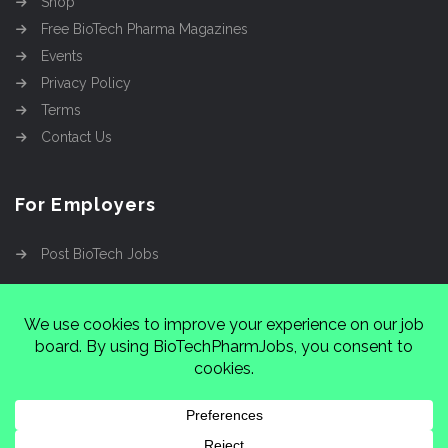
Shop
Free BioTech Pharma Magazines
Events
Privacy Policy
Terms
Contact Us
For Employers
Post BioTech Jobs
Copyright @2026
Cinnamon Entertainment Group
LLC
4112 Nolensville Rd #111751, Nashville, TN
37222