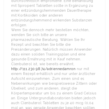
durchschnittlich empfohlene. Eine Behandlung
mit Spiropent Tabletten sollte in Ergänzung zu
einer entzündungshemmenden Dauertherapie
mit Kortikoiden oder anderen
entzündungshemmend wirkenden Substanzen
erfolgen.
Wenn Sie dennoch mehr bestellen möchten,
wenden Sie sich bitte an unsere
pharmazeutische Beratung. Wählen Sie Ihr
Rezept und beachten Sie bitte die
Preisänderungen. Natürlich müssen Anwender
dazu einen soliden Trainingsplan und eine
gesunde Ernährung mit in Kauf nehmen.
Clenbuterol ist, wie bereits erwähnt,
http://111.230.98.74/adriennedamron
nur mit
einem Rezept erhältlich und nur unter ärztlicher
Aufsicht einzunehmen. Zum einen sind es
Nebenwirkungen wie beispielsweise Zittern oder
Übelkeit, und zum anderen, steigt die
Körpertemperatur um bis zu einem Grad Celsius
an. Einige Untergrundlaboratorien bieten jedoch
auch Clenbuterol Tabletten zu je 40 mcg (0,04
mg) an, was gerade Anwender beachten sollten.