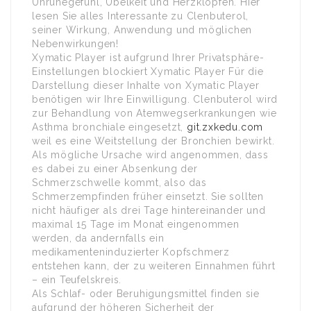
Unruhegefühl, Übelkeit und Herzklopfen. Hier
lesen Sie alles Interessante zu Clenbuterol,
seiner Wirkung, Anwendung und möglichen
Nebenwirkungen!
Xymatic Player ist aufgrund Ihrer Privatsphäre-
Einstellungen blockiert Xymatic Player Für die
Darstellung dieser Inhalte von Xymatic Player
benötigen wir Ihre Einwilligung. Clenbuterol wird
zur Behandlung von Atemwegserkrankungen wie
Asthma bronchiale eingesetzt,
git.zxkedu.com
weil es eine Weitstellung der Bronchien bewirkt.
Als mögliche Ursache wird angenommen, dass
es dabei zu einer Absenkung der
Schmerzschwelle kommt, also das
Schmerzempfinden früher einsetzt. Sie sollten
nicht häufiger als drei Tage hintereinander und
maximal 15 Tage im Monat eingenommen
werden, da andernfalls ein
medikamenteninduzierter Kopfschmerz
entstehen kann, der zu weiteren Einnahmen führt
– ein Teufelskreis.
Als Schlaf- oder Beruhigungsmittel finden sie
aufgrund der höheren Sicherheit der