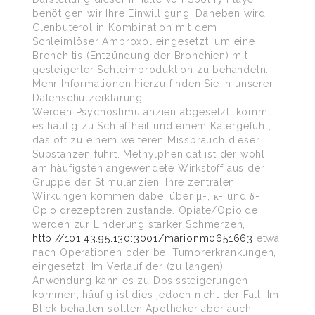
benötigen wir Ihre Einwilligung. Daneben wird
Clenbuterol in Kombination mit dem
Schleimlöser Ambroxol eingesetzt, um eine
Bronchitis (Entzündung der Bronchien) mit
gesteigerter Schleimproduktion zu behandeln.
Mehr Informationen hierzu finden Sie in unserer
Datenschutzerklärung.
Werden Psychostimulanzien abgesetzt, kommt
es häufig zu Schlaffheit und einem Katergefühl,
das oft zu einem weiteren Missbrauch dieser
Substanzen führt. Methylphenidat ist der wohl
am häufigsten angewendete Wirkstoff aus der
Gruppe der Stimulanzien. Ihre zentralen
Wirkungen kommen dabei über µ-, κ- und δ-
Opioid­rezeptoren zustande. Opiate/Opioide
werden zur Linderung starker Schmerzen,
http://101.43.95.130:3001/marionm0651663
etwa
nach Opera­tionen oder bei Tumorerkrankungen,
eingesetzt. Im Verlauf der (zu langen)
Anwendung kann es zu Dosissteigerungen
kommen, häufig ist dies jedoch nicht der Fall. Im
Blick behalten sollten Apotheker aber auch