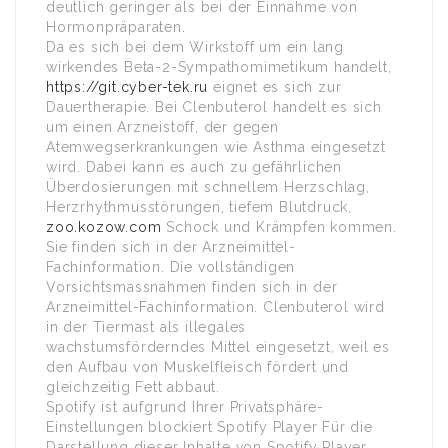
deutlich geringer als bei der Einnahme von
Hormonpräparaten.
Da es sich bei dem Wirkstoff um ein lang
wirkendes Beta-2-Sympathomimetikum handelt,
https://git.cyber-tek.ru
eignet es sich zur
Dauertherapie. Bei Clenbuterol handelt es sich
um einen Arzneistoff, der gegen
Atemwegserkrankungen wie Asthma eingesetzt
wird. Dabei kann es auch zu gefährlichen
Überdosierungen mit schnellem Herzschlag,
Herzrhythmusstörungen, tiefem Blutdruck,
zoo.kozow.com
Schock und Krämpfen kommen.
Sie finden sich in der Arzneimittel-
Fachinformation. Die vollständigen
Vorsichtsmassnahmen finden sich in der
Arzneimittel-Fachinformation. Clenbuterol wird
in der Tiermast als illegales
wachstumsförderndes Mittel eingesetzt, weil es
den Aufbau von Muskelfleisch fördert und
gleichzeitig Fett abbaut.
Spotify ist aufgrund Ihrer Privatsphäre-
Einstellungen blockiert Spotify Player Für die
Darstellung dieser Inhalte von Spotify Player