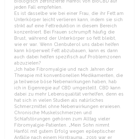
biologisch zertifizierte Hanföl von BioCBD auf
jeden Fall empfehlen.
Es ist dasselbe wie bei einer Frau, die ihr Fett am
Unterkörper leicht verlieren kann, indem sie sich
strikt auf eine Fettreduktion in diesem Bereich
konzentriert. Bei Frauen schrumpft häufig die
Brust, während der Unterkörper so fett bleibt,
wie er war. Wenn Clenbuterol uns dabei helfen
kann körperweit Fett abzubauen, kann es dann
auch dabei helfen spezifisch auf Problemzonen
abzuzielen?
„Ich habe Fibromyalgie und nach Jahren der
Therapie mit konventionellen Medikamenten, die
ja teilweise böse Nebenwirkungen haben, hab
ich in Eigenregie auf CBD umgestellt. CBD kann
dabei zu mehr Lebensqualität verhelfen, denn es
hat sich in vielen Studien als natürliches
Schmerzmittel ohne Nebenwirkungen erwiesen.
Chronische Muskelschmerzen und
Schlafstörungen gehören zum Alltag vieler
Fibromyalgie-Patienten. „Mein Sohn nimmt
Hanföl mit gutem Erfolg wegen epileptischer
Anfälle nach einem Hirntrauma….2019 war er