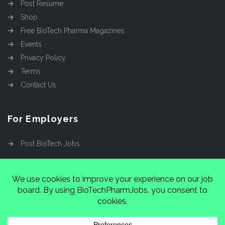
Post Resume
Shop
Free BioTech Pharma Magazines
Events
Privacy Policy
Terms
Contact Us
For Employers
Post BioTech Jobs
Copyright @2026
Cinnamon Entertainment Group
LLC
4112 Nolensville Rd #111751, Nashville, TN
37222