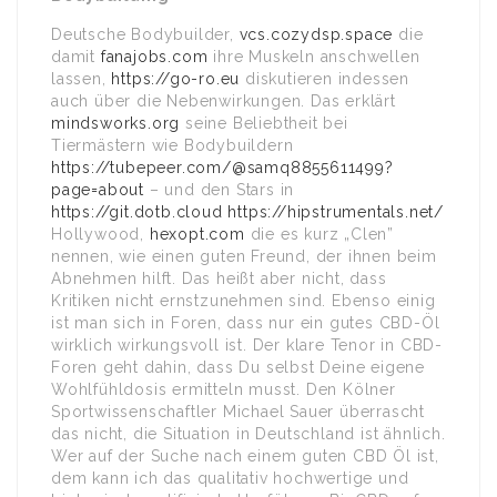
Deutsche Bodybuilder,
vcs.cozydsp.space
die
damit
fanajobs.com
ihre Muskeln anschwellen
lassen,
https://go-ro.eu
diskutieren indessen
auch über die Nebenwirkungen. Das erklärt
mindsworks.org
seine Beliebtheit bei
Tiermästern wie Bodybuildern
https://tubepeer.com/@samq8855611499?
page=about
– und den Stars in
https://git.dotb.cloud
https://hipstrumentals.net/
Hollywood,
hexopt.com
die es kurz „Clen”
nennen, wie einen guten Freund, der ihnen beim
Abnehmen hilft. Das heißt aber nicht, dass
Kritiken nicht ernstzunehmen sind. Ebenso einig
ist man sich in Foren, dass nur ein gutes CBD-Öl
wirklich wirkungsvoll ist. Der klare Tenor in CBD-
Foren geht dahin, dass Du selbst Deine eigene
Wohlfühldosis ermitteln musst. Den Kölner
Sportwissenschaftler Michael Sauer überrascht
das nicht, die Situation in Deutschland ist ähnlich.
Wer auf der Suche nach einem guten CBD Öl ist,
dem kann ich das qualitativ hochwertige und