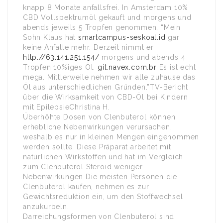
knapp 8 Monate anfallsfrei. In Amsterdam 10%
CBD Vollspektrumöl gekauft und morgens und
abends jeweils 5 Tropfen genommen. “Mein
Sohn Klaus hat
smartcampus-seskoal.id
gar
keine Anfälle mehr. Derzeit nimmt er
http://63.141.251.154/
morgens und abends 4
Tropfen 10%iges Öl.
git.navex.com.br
Es ist echt
mega. Mittlerweile nehmen wir alle zuhause das
Öl aus unterschiedlichen Gründen.”TV-Bericht
über die Wirksamkeit von CBD-Öl bei Kindern
mit EpilepsieChristina H.
Überhöhte Dosen von Clenbuterol können
erhebliche Nebenwirkungen verursachen,
weshalb es nur in kleinen Mengen eingenommen
werden sollte. Diese Präparat arbeitet mit
natürlichen Wirkstoffen und hat im Vergleich
zum Clenbuterol Steroid weniger
Nebenwirkungen Die meisten Personen die
Clenbuterol kaufen, nehmen es zur
Gewichtsreduktion ein, um den Stoffwechsel
anzukurbeln.
Darreichungsformen von Clenbuterol sind